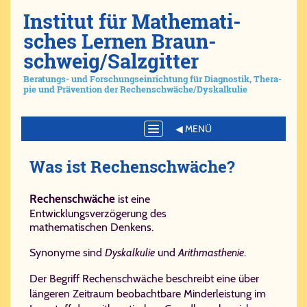
Ins­ti­tut für Ma­the­ma­ti­
sches Ler­nen Braun­
schweig/​Salz­git­ter
Be­ra­tungs- und For­schungs­ein­rich­tung für Dia­gno­stik, The­ra­
pie und Prä­ven­ti­on der Re­chen­schwä­che/​Dys­kal­ku­lie
Toggle
navigation
Was ist Re­chen­schwä­che?
Rechenschwäche
ist eine
Ent­wick­lungs­ver­zö­ge­rung des
mathematischen Denkens.
Synonyme sind
Dyskalkulie
und
Arithmasthenie
.
Der Begriff Rechenschwäche beschreibt eine über
längeren Zeitraum beobachtbare Minderleistung im