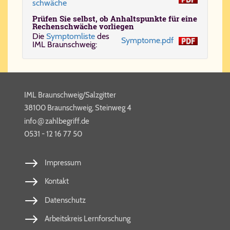
schwä­che
Prü­fen Sie selbst, ob An­halts­punk­te für ei­ne
Re­chen­schwä­che vor­lie­gen
Die
Symptomliste
des
Symptome.pdf
IML Braun­schweig:
IML Braunschweig/Salzgitter
38100 Braunschweig, Steinweg 4
@
info​
zahl​be​griff​.de
0531 - 12 16 77 50
Impressum
Kontakt
Datenschutz
Arbeitskreis Lernforschung