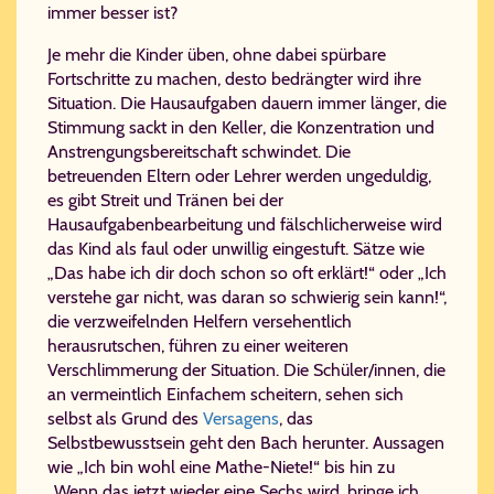
immer besser ist?
Je mehr die Kinder üben, ohne dabei spürbare
Fortschritte zu machen, desto bedrängter wird ihre
Situation. Die Hausaufgaben dauern immer länger, die
Stimmung sackt in den Keller, die Konzentration und
Anstrengungsbereitschaft schwindet. Die
betreuenden Eltern oder Lehrer werden ungeduldig,
es gibt Streit und Tränen bei der
Hausaufgabenbearbeitung und fälschlicherweise wird
das Kind als faul oder unwillig eingestuft. Sätze wie
„Das habe ich dir doch schon so oft erklärt!“ oder „Ich
verstehe gar nicht, was daran so schwierig sein kann!“,
die verzweifelnden Helfern versehentlich
herausrutschen, führen zu einer weiteren
Verschlimmerung der Situation. Die Schüler/innen, die
an vermeintlich Einfachem scheitern, sehen sich
selbst als Grund des
Versagens
, das
Selbstbewusstsein geht den Bach herunter. Aussagen
wie „Ich bin wohl eine Mathe-Niete!“ bis hin zu
„Wenn das jetzt wieder eine Sechs wird, bringe ich