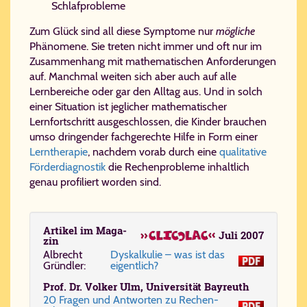
Schlafprobleme
Zum Glück sind all diese Symptome nur
mögliche
Phänomene. Sie treten nicht immer und oft nur im
Zusammenhang mit mathematischen Anforderungen
auf. Manchmal weiten sich aber auch auf alle
Lernbereiche oder gar den Alltag aus. Und in solch
einer Situation ist jeglicher mathematischer
Lernfortschritt ausgeschlossen, die Kinder brauchen
umso dringender fachgerechte Hilfe in Form einer
Lerntherapie
, nachdem vorab durch eine
qualitative
Förderdiagnostik
die Rechenprobleme inhaltlich
genau profiliert worden sind.
Ar­ti­kel im Ma­ga­
Ju­li 2007
zin
Al­brecht
Dys­kal­ku­lie – was ist das
Gründ­ler:
ei­gent­lich?
Prof. Dr. Vol­ker Ulm, Uni­ver­si­tät Bay­reuth
20 Fra­gen und Ant­wor­ten zu Re­chen­