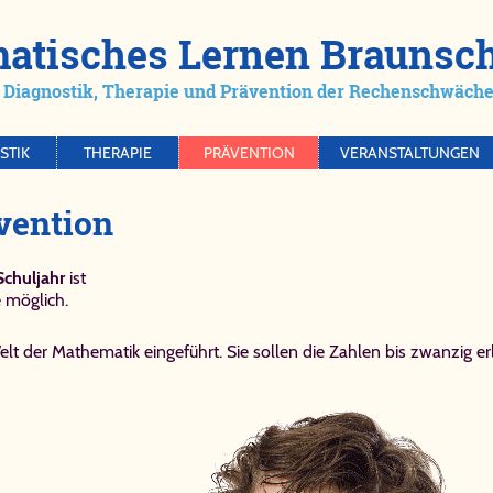
­ma­ti­sches Ler­nen Braun­sch
Dia­gno­stik, The­ra­pie und Prä­ven­ti­on der Re­chen­schwä­che/
STIK
THERAPIE
PRÄVENTION
VERANSTALTUNGEN
en­ti­on
Schuljahr
ist
 möglich.
elt der Mathematik eingeführt. Sie sollen die Zahlen bis zwanzig 