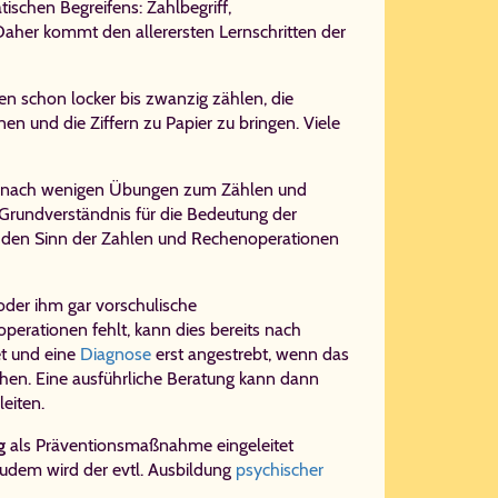
schen Begreifens: Zahlbegriff,
Daher kommt den allerersten Lernschritten der
en schon locker bis zwanzig zählen, die
en und die Ziffern zu Papier zu bringen. Viele
schon nach wenigen Übungen zum Zählen und
 Grundverständnis für die Bedeutung der
en den Sinn der Zahlen und Rechenoperationen
oder ihm gar vorschulische
erationen fehlt, kann dies bereits nach
t und eine
Diagnose
erst angestrebt, wenn das
ichen. Eine ausführliche Beratung kann dann
eiten.
g
als Prä­ven­ti­ons­maß­nah­me eingeleitet
Zudem wird der evtl. Ausbildung
psychischer