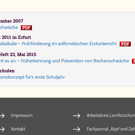
mber 2007
schwä­che
2011 in Er­furt
kal­ku­lie – Früh­för­de­rung im arith­me­ti­schen Erst­un­ter­richt
Heft 23, Mai 2015
 es an – Früh­er­ken­nung und Prä­ven­ti­on von Re­chen­schwä­che
schu­len
i­ons­kon­zept für’s ers­te Schul­jahr
Impressum
Arbeitskreis Lernforschu
Kontakt
Fachjournal „Kopf und Zah