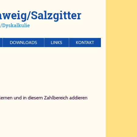
weig/​Salz­git­ter
​Dys­kal­ku­lie
DOWNLOADS
LINKS
KONTAKT
erlernen und in diesem Zahlbereich addieren