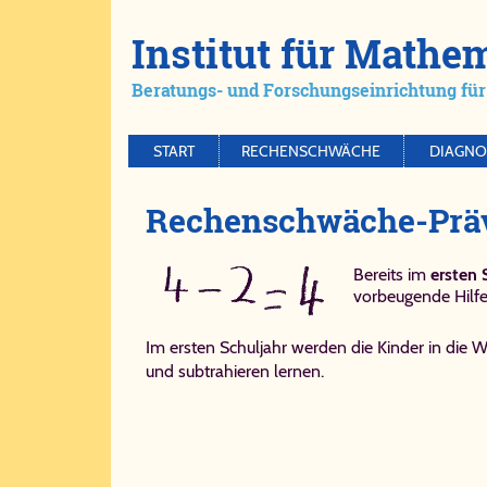
Ins­ti­tut für Ma­the
Be­ra­tungs- und For­schungs­ein­rich­tung für 
START
RECHENSCHWÄCHE
DIAGNO
Re­chen­schwä­che-​Prä­v
Bereits im
ersten 
vorbeugende Hilfe
Im ersten Schuljahr werden die Kinder in die W
und subtrahieren lernen.