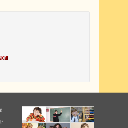
ng
l“