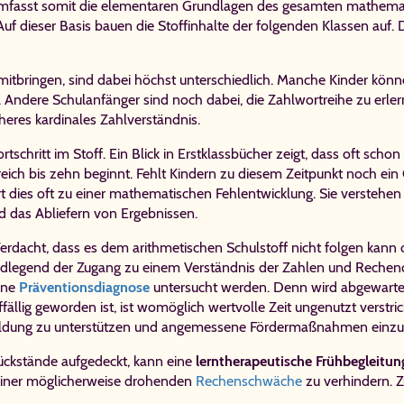
 umfasst somit die elementaren Grundlagen des gesamten mathemati
 dieser Basis bauen die Stoffinhalte der folgenden Klassen auf. 
 mitbringen, sind dabei höchst unterschiedlich. Manche Kinder könn
 Andere Schulanfänger sind noch dabei, die Zahlwortreihe zu erlern
heres kardinales Zahlverständnis.
ortschritt im Stoff. Ein Blick in Erstklassbücher zeigt, dass oft 
eich bis zehn beginnt. Fehlt Kindern zu diesem Zeitpunkt noch ein
t dies oft zu einer mathematischen Fehlentwicklung. Sie versteh
nd das Abliefern von Ergebnissen.
Verdacht, dass es dem arithmetischen Schulstoff nicht folgen kann 
ndlegend der Zugang zu einem Verständnis der Zahlen und Rechenop
ine
Präventionsdiagnose
untersucht werden. Denn wird abgewarte
uffällig geworden ist, ist womöglich wertvolle Zeit ungenutzt verstr
fsbildung zu unterstützen und angemessene Fördermaßnahmen einzul
ückstände aufgedeckt, kann eine
lerntherapeutische Frühbegleitun
einer möglicherweise drohenden
Rechenschwäche
zu verhindern. 