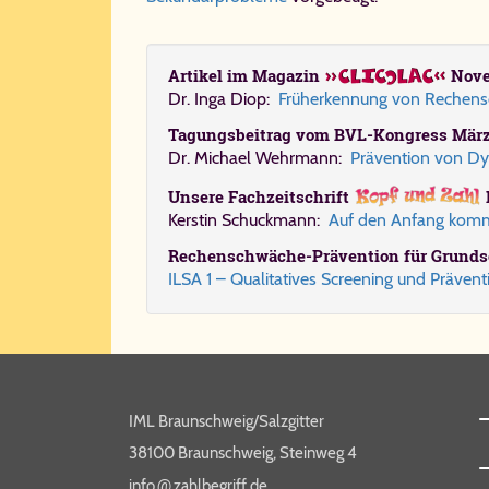
Ar­ti­kel im Ma­ga­zin
Nove
Dr. In­ga Di­op:
Früh­er­ken­nung von Re­chen­
Ta­gungs­bei­trag vom BVL-​Kon­gress März 
Dr. Mi­cha­el Wehrmann:
Prä­ven­ti­on von Dys­
Unsere Fach­zeit­schrift
Ker­stin Schuck­mann:
Auf den An­fang kommt
Re­chen­schwä­che-​Prä­ven­ti­on für Grund­
ILSA 1 – Qua­li­ta­ti­ves Scree­ning und Prä­ven­t
IML Braunschweig/Salzgitter
38100 Braunschweig, Steinweg 4
@
info​
zahl​be​griff​.de