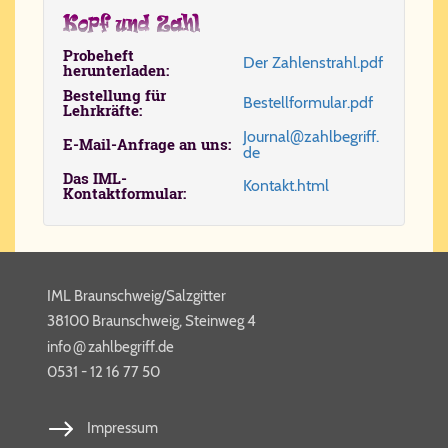
Probeheft
Der Zah­len­strahl.​pdf
herunterladen:
Bestellung für
Be​stell​for​mu​lar.​pdf
Lehrkräfte:
@
Jour​nal
​zahl​be​griff.​
E-Mail-Anfrage an uns:
de
Das IML-
Kon​takt.​html
Kontaktformular:
IML Braunschweig/Salzgitter
38100 Braunschweig, Steinweg 4
@
info​
zahl​be​griff​.de
0531 - 12 16 77 50
Impressum