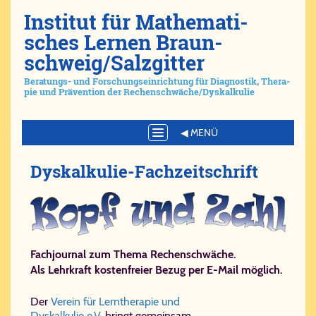
Ins­ti­tut für Ma­the­ma­ti­
sches Ler­nen Braun­
schweig/​Salz­git­ter
Be­ra­tungs- und For­schungs­ein­rich­tung für Dia­gno­stik, The­ra­
pie und Prä­ven­ti­on der Re­chen­schwä­che/​Dys­kal­ku­lie
Toggle
navigation
Dys­kal­ku­lie-​Fach­zeit­schrift
Fachjournal zum Thema Rechenschwäche.
Als Lehrkraft kostenfreier Bezug per E-Mail möglich.
Der
Verein für Lerntherapie und
Dyskalkulie e.V.
bringt gemeinsam