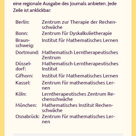
eine regionale Ausgabe des Journals anbieten. Jede
Zeile ist anklickbar:
Ber­lin:
Zen­trum zur The­ra­pie der Re­chen­
schwä­che
Bonn:
Zen­trum für Dys­kal­ku­lie­the­ra­pie
Braun­
In­sti­tut für Ma­the­ma­ti­sches Ler­nen
schweig:
Dort­mund:
Ma­the­ma­tisch Lern­the­ra­peu­ti­sches
Zen­trum
Düs­sel­
Ma­the­ma­tisch-​Lern­the­ra­peu­ti­sches
dorf:
In­sti­tut
Gif­horn:
In­sti­tut für Ma­the­ma­ti­sches Ler­nen
Kas­sel:
Zen­trum für ma­the­ma­ti­sches Ler­
nen
Köln:
Lern­the­ra­peu­ti­sches Zen­trum Re­
chen­schwä­che
Mün­chen:
Ma­the­ma­ti­sches In­sti­tut Re­chen­
schwä­che
Os­na­brück:
Zen­trum für ma­the­ma­ti­sches Ler­
nen