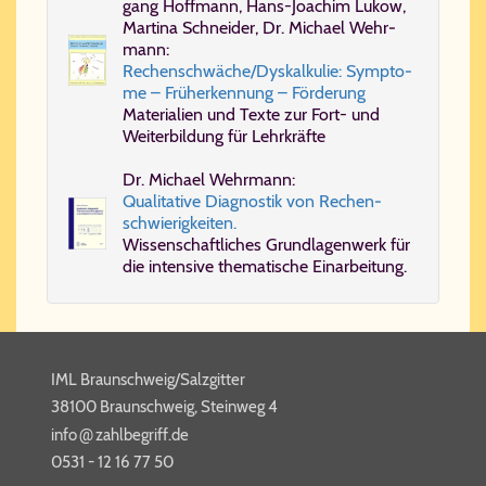
gang Hoff­mann, Hans-​Jo­a­chim Lu­kow,
Mar­ti­na Schnei­der, Dr. Mi­cha­el Wehr­
mann:
Re­chen­schwä­che/​Dys­kal­ku­lie: Symp­to­
me – Früh­er­ken­nung – För­de­rung
Ma­te­ri­a­li­en und Tex­te zur Fort- und
Wei­ter­bil­dung für Lehr­kräf­te
Dr. Mi­cha­el Wehr­mann:
Qua­li­ta­ti­ve Dia­gno­stik von Re­chen­
schwie­rig­kei­ten.
Wis­sen­schaft­li­ches Grund­la­gen­werk für
die in­ten­si­ve the­ma­ti­sche Ein­ar­bei­tung.
IML Braunschweig/Salzgitter
38100 Braunschweig, Steinweg 4
@
info​
zahl​be​griff​.de
0531 - 12 16 77 50