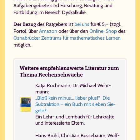
Aufgabengebiete sind Forschung, Beratung und
Fortbildung im Bereich Dyskalkulie.
Der Bezug
des Ratgebers ist
bei uns
für € 5,– (zzgl.
Porto), über
Amazon
oder über den
Online-Shop
des
Osnabrücker Zentrums für mathematisches Lernen
möglich.
Wei­te­re em­pfeh­lens­wer­te Li­te­ra­tur zum
The­ma Re­chen­schwä­che
Kat­ja Roch­mann, Dr. Mi­cha­el Wehr­
mann:
„Bloß kein mi­nus… lie­ber plus!“ Die
Sub­trak­ti­on – ein Buch mit sie­ben Sie­
geln?
Ein Lehr- und Lern­buch für Lehr­kräf­te
und in­ter­es­sier­te El­tern.
Hans Brühl, Chris­ti­an Bus­se­baum, Wolf­