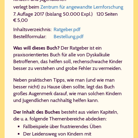
verlegt beim
Zentrum für angewandte Lernforschung
7. Auf­la­ge 2017 (bislang 50.000 Expl.) 120 Seiten
€ 5,00
In­halts­ver­zeich­nis:
Rat​ge​ber.​pdf
Be­stell­for­mu­lar:
Be​stel​lung.​pdf
Was will dieses Buch?
Der Ratgeber ist ein
praxisorientiertes Buch für alle von Dyskalkulie
Betroffenen, das helfen soll, rechenschwache Kinder
besser zu verstehen und grobe Fehler zu vermeiden.
Neben praktischen Tipps, wie man (und wie man
besser nicht) zu Hause üben sollte, legt das Buch
großes Augenmerk darauf, wie man solchen Kindern
und Jugendlichen nachhaltig helfen kann.
Der Inhalt des Buches
besteht aus vielen Kapiteln,
die u. a. folgende Themenbereiche abdecken:
Fallbeispiele über frustrierendes Üben
Der Leidensweg von Kindern mit